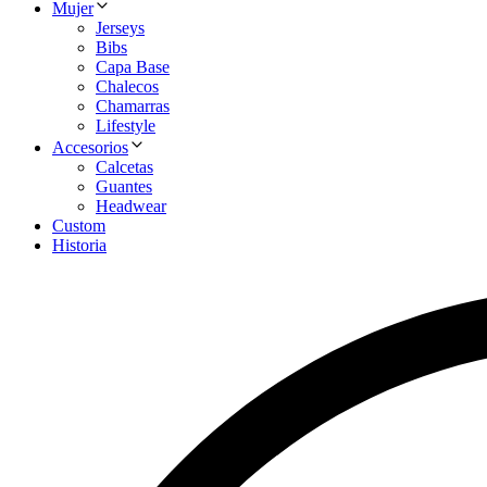
Mujer
Jerseys
Bibs
Capa Base
Chalecos
Chamarras
Lifestyle
Accesorios
Calcetas
Guantes
Headwear
Custom
Historia