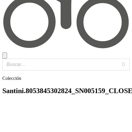
Colección
Santini.8053845302824_SN005159_CLOS