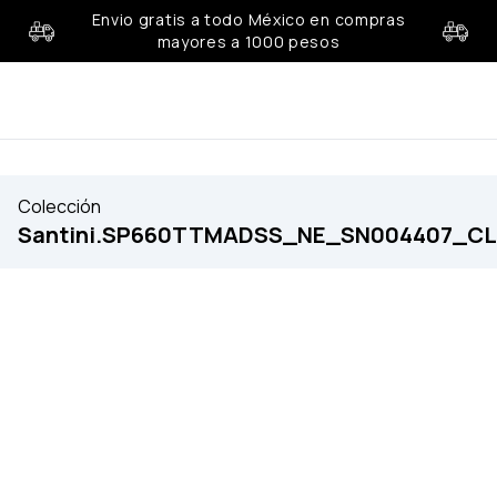
Envio gratis a todo México en compras
mayores a 1000 pesos
Colección
Santini.SP660TTMADSS_NE_SN004407_C