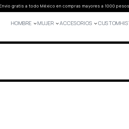
Envio gratis a todo México en compras mayores a 1000 peso
HOMBRE
MUJER
ACCESORIOS
CUSTOM
HIS
Jerseys
Jerseys
Calcetas
Bibs
Bibs
Guantes
Chamarras
Capa Base
Headwear
Chalecos
Chalecos
Capa base
Chamarras
Lifestyle
Lifestyle