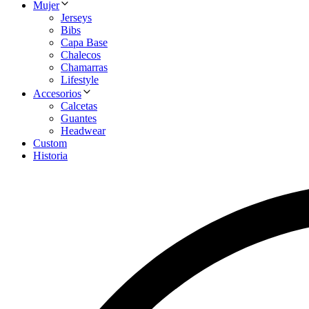
Mujer
Jerseys
Bibs
Capa Base
Chalecos
Chamarras
Lifestyle
Accesorios
Calcetas
Guantes
Headwear
Custom
Historia