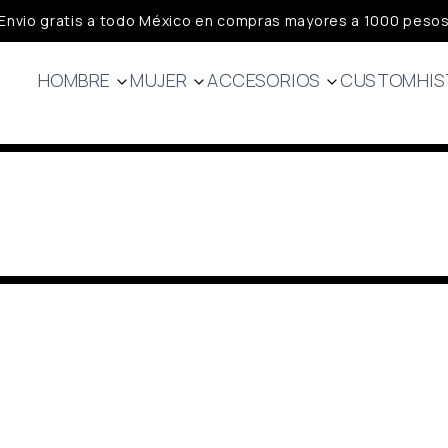
Envio gratis a todo México en compras mayores a 1000 peso
HOMBRE
MUJER
ACCESORIOS
CUSTOM
HIS
Jerseys
Jerseys
Calcetas
Bibs
Bibs
Guantes
Chamarras
Capa Base
Headwear
Chalecos
Chalecos
Capa base
Chamarras
Lifestyle
Lifestyle