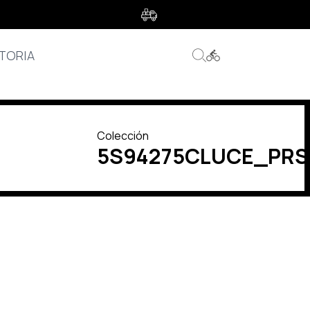
s
TORIA
Colección
5S94275CLUCE_PRS