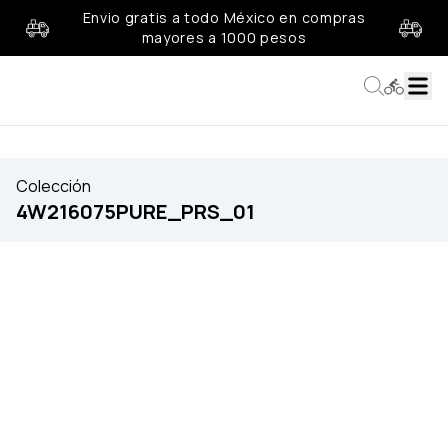
Envio gratis a todo México en compras
mayores a 1000 pesos
Colección
4W216075PURE_PRS_01