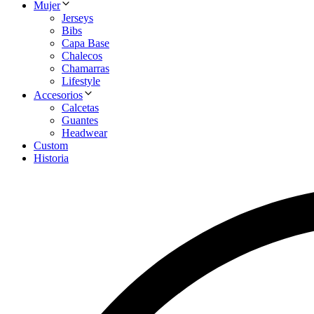
Mujer
Jerseys
Bibs
Capa Base
Chalecos
Chamarras
Lifestyle
Accesorios
Calcetas
Guantes
Headwear
Custom
Historia