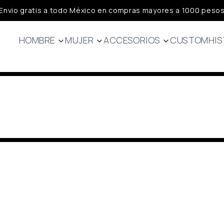
Envio gratis a todo México en compras mayores a 1000 peso
HOMBRE
MUJER
ACCESORIOS
CUSTOM
HIS
Jerseys
Jerseys
Calcetas
Bibs
Bibs
Guantes
Chamarras
Capa Base
Headwear
Chalecos
Chalecos
Capa base
Chamarras
Lifestyle
Lifestyle