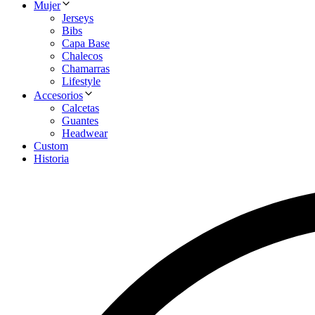
Mujer
Jerseys
Bibs
Capa Base
Chalecos
Chamarras
Lifestyle
Accesorios
Calcetas
Guantes
Headwear
Custom
Historia