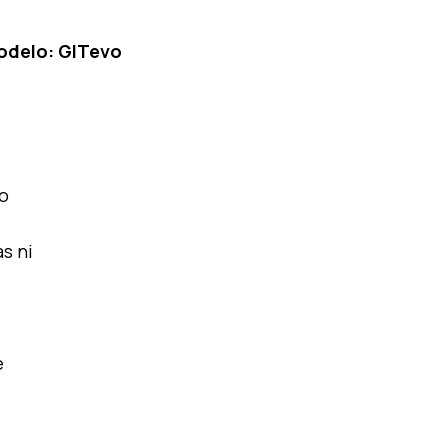
odelo: GITevo
to
s ni
e