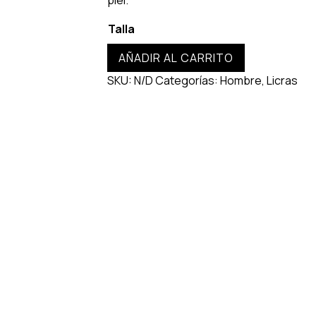
piel.
Talla
Bib
AÑADIR AL CARRITO
Short
SKU:
N/D
Categorías:
Hombre
,
Licras
Santini
x
Pirelli
cantidad