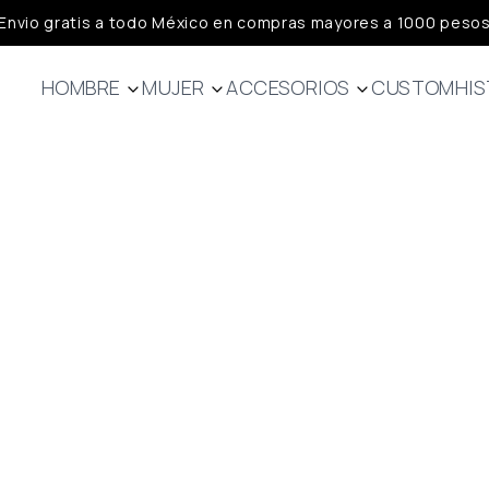
Envio gratis a todo México en compras mayores a 1000 peso
HOMBRE
MUJER
ACCESORIOS
CUSTOM
HIS
Jerseys
Jerseys
Calcetas
Bibs
Bibs
Guantes
Chamarras
Capa Base
Headwear
Chalecos
Chalecos
Capa base
Chamarras
Lifestyle
Lifestyle