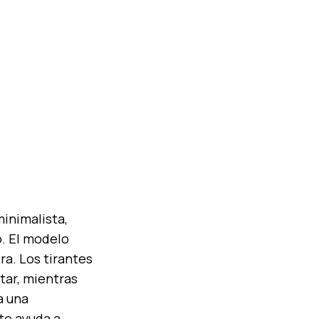
inimalista,
o. El modelo
ra. Los tirantes
etar, mientras
a una
te ayuda a