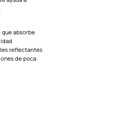
.
l que absorbe
didad
lles reflectantes
ciones de poca