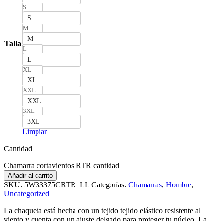
S
S
M
M
Talla
L
L
XL
XL
XXL
XXL
3XL
3XL
Limpiar
Cantidad
Chamarra cortavientos RTR cantidad
Añadir al carrito
SKU:
5W33375CRTR_LL
Categorías:
Chamarras
,
Hombre
,
Uncategorized
La chaqueta está hecha con un tejido tejido elástico resistente al
viento y cuenta con un ajuste delgado para proteger tu núcleo. La