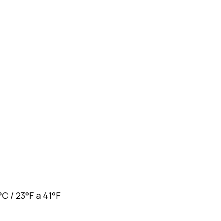
 / 23°F a 41°F