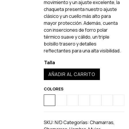
movimiento y un ajuste excelente, la
chaqueta presenta nuestro ajuste
clásico y un cuello más alto para
mayor protección. Además, cuenta
con inserciones de forro polar
térmico suave y cálido, un triple
bolsillo trasero y detalles
reflectantes para una alta visibilidad.
Talla
Chamarra
AÑADIR AL CARRITO
Invernal
RTR
COLORES
cantidad
SKU:
N/D
Categorías:
Chamarras
,