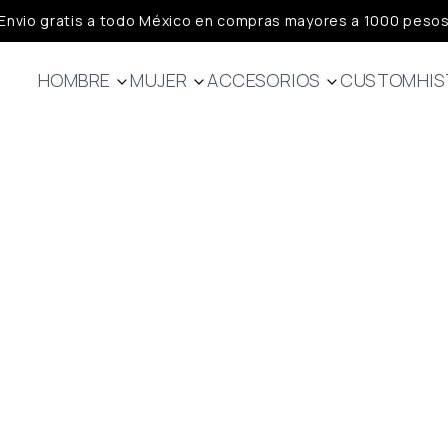
Envio gratis a todo México en compras mayores a 1000 peso
HOMBRE
MUJER
ACCESORIOS
CUSTOM
HIS
Jerseys
Jerseys
Calcetas
Bibs
Bibs
Guantes
Chamarras
Capa Base
Headwear
Chalecos
Chalecos
Capa base
Chamarras
Lifestyle
Lifestyle