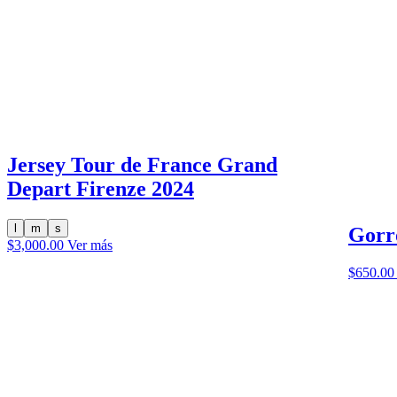
Jersey Tour de France Grand
Depart Firenze 2024
l
m
s
Gorr
$
3,000.00
Ver más
$
650.00